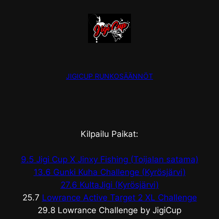
JIGICUP RUNKOSÄÄNNÖT
Kilpailu Paikat:
9.5 Jigi Cup X Jinxy Fishing (Toijalan satama)
13.6 Gunki Kuha Challenge (Kyrösjärvi)
27.6 KultaJigi (Kyrösjärvi)
25.7
Lowrance Active Target 2 XL Challenge
29.8 Lowrance Challenge by JigiCup