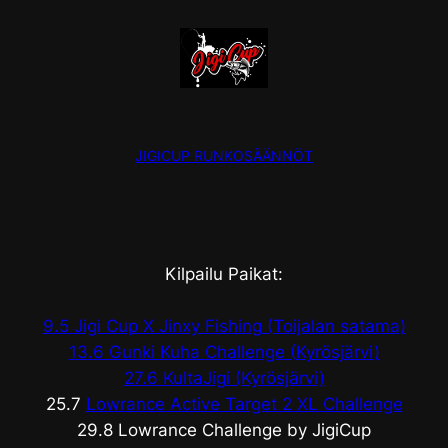
JIGICUP RUNKOSÄÄNNÖT
Kilpailu Paikat:
9.5 Jigi Cup X Jinxy Fishing (Toijalan satama)
13.6 Gunki Kuha Challenge (Kyrösjärvi)
27.6 KultaJigi (Kyrösjärvi)
25.7
Lowrance Active Target 2 XL Challenge
29.8 Lowrance Challenge by JigiCup